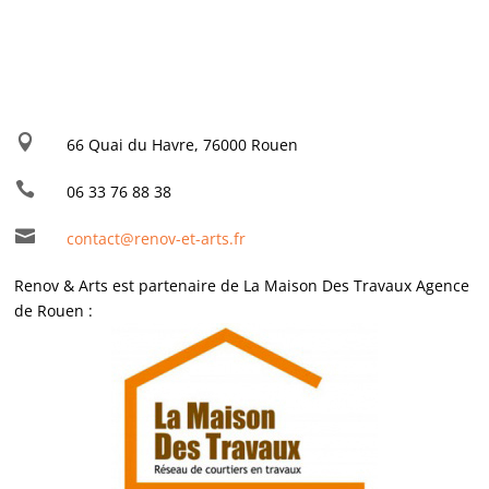

66 Quai du Havre, 76000 Rouen

06 33 76 88 38

contact@renov-et-arts.fr
Renov & Arts est partenaire de La Maison Des Travaux Agence
de Rouen :